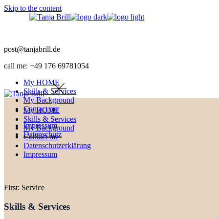
Skip to the content
post@tanjabrill.de
call me: +49 176 69781054
My HOME
Skills & Services
My Background
Contact me
My HOME
Skills & Services
Impressum
My Background
Datenschutz
Contact me
Datenschutzerklärung
Impressum
First: Service
Skills & Services